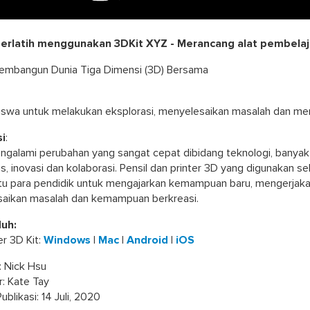
 Berlatih menggunakan 3DKit XYZ - Merancang alat pembela
Membangun Dunia Tiga Dimensi (3D) Bersama
siswa untuk melakukan eksplorasi, menyelesaikan masalah dan me
i
:
ngalami perubahan yang sangat cepat dibidang teknologi, bany
as, inovasi dan kolaborasi. Pensil dan printer 3D yang digunakan
 para pendidik untuk mengajarkan kemampuan baru, mengerjakan
aikan masalah dan kemampuan berkreasi.
uh:
 3D Kit:
Windows
|
Mac
|
Android
|
iOS
: Nick Hsu
or: Kate Tay
ublikasi: 14 Juli, 2020