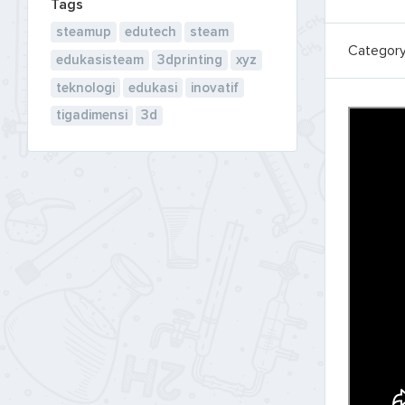
Tags
steamup
edutech
steam
Categor
edukasisteam
3dprinting
xyz
teknologi
edukasi
inovatif
tigadimensi
3d