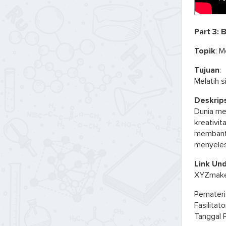
Part 3:
Topik
: 
Tujuan
:
Melatih 
Deskrips
Dunia me
kreativit
membantu
menyeles
Link Und
XYZmaker
Pemateri
Fasilitat
Tanggal P