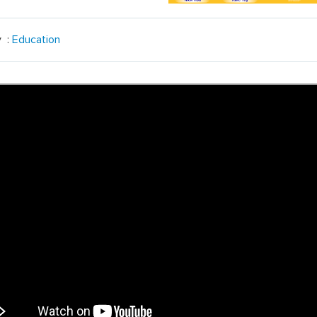
y :
Education